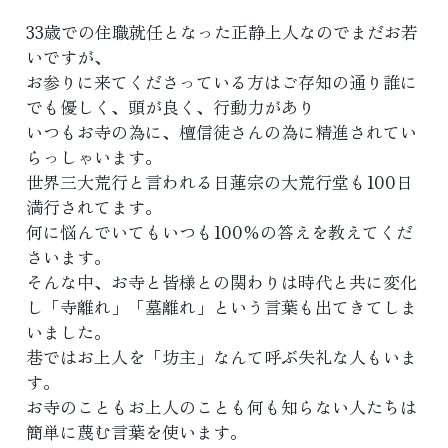
33歳での住職就任となった正静上人なのでまだお若
いですが、
お参りに来てくださっている方はご存知の通り誰に
でも優しく、頭が良く、行動力があり
いつもお寺の為に、檀信徒さんの為に精進されてい
らっしゃいます。
世界三大荒行と言われる日蓮宗の大荒行堂も100日
満行されてます。
何に悩んでいてもいつも100％の答えを教えてくだ
さいます。
そんな中、お寺と皆様との関わりは時代と共に変化
し「寺離れ」「墓離れ」という言葉も出てきてしま
いました。
巷ではお上人を「坊主」なんて呼ぶ失礼な人もいま
す。
お寺のこともお上人のことも何も知らない人たちは
簡単に蔑む言葉を使います。