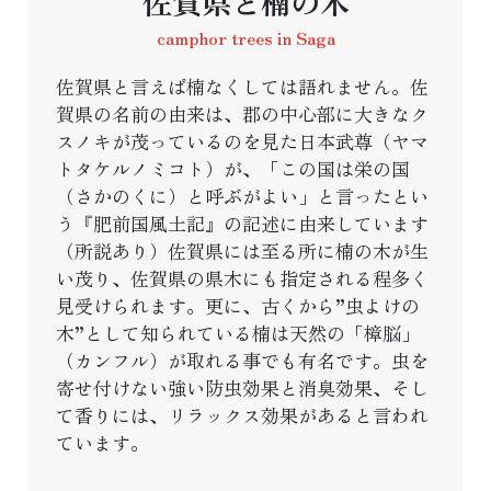
佐賀県と楠の木
camphor trees in Saga
佐賀県と言えば楠なくしては語れません。佐
賀県の名前の由来は、郡の中心部に大きなク
スノキが茂っているのを見た日本武尊（ヤマ
トタケルノミコト）が、「この国は栄の国
（さかのくに）と呼ぶがよい」と言ったとい
う『肥前国風土記』の記述に由来しています
（所説あり）佐賀県には至る所に楠の木が生
い茂り、佐賀県の県木にも指定される程多く
見受けられます。更に、古くから”虫よけの
木”として知られている楠は天然の「樟脳」
（カンフル）が取れる事でも有名です。虫を
寄せ付けない強い防虫効果と消臭効果、そし
て香りには、リラックス効果があると言われ
ています。