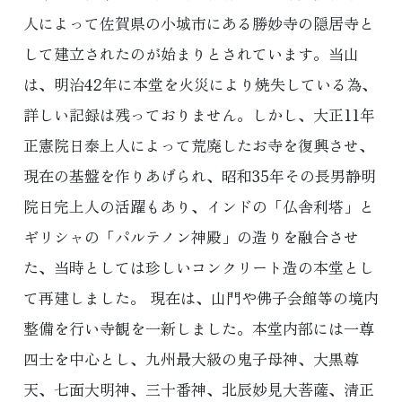
人によって佐賀県の小城市にある勝妙寺の隠居寺と
して建立されたのが始まりとされています。当山
は、明治42年に本堂を火災により焼失している為、
詳しい記録は残っておりません。しかし、大正11年
正憲院日泰上人によって荒廃したお寺を復興させ、
現在の基盤を作りあげられ、昭和35年その長男静明
院日完上人の活躍もあり、インドの「仏舎利塔」と
ギリシャの「パルテノン神殿」の造りを融合させ
た、当時としては珍しいコンクリート造の本堂とし
て再建しました。 現在は、山門や佛子会館等の境内
整備を行い寺観を一新しました。本堂内部には一尊
四士を中心とし、九州最大級の鬼子母神、大黒尊
天、七面大明神、三十番神、北辰妙見大菩薩、清正