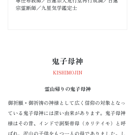
専任布教師／日蓮宗大荒行堂再行成満／日蓮
宗霊断師／九星気学鑑定士
鬼子母神
KISHIMOJIN
霊山帰りの鬼子母神
御祈願・御祈祷の神様として広く信仰の対象となっ
ている鬼子母神には深い由来があります。鬼子母神
様はその昔、インドで訶梨帝母（カリテイモ）と呼
ばれ、沢山の子供をもつ一人の母でありました。し