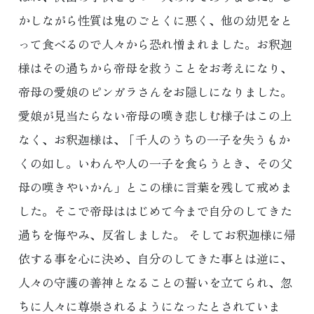
かしながら性質は鬼のごとくに悪く、他の幼児をと
って食べるので人々から恐れ憎まれました。お釈迦
様はその過ちから帝母を救うことをお考えになり、
帝母の愛娘のピンガラさんをお隠しになりました。
愛娘が見当たらない帝母の嘆き悲しむ様子はこの上
なく、お釈迦様は、 ｢千人のうちの一子を失うもか
くの如し。いわんや人の一子を食らうとき、その父
母の嘆きやいかん」とこの様に言葉を残して戒めま
した。そこで帝母ははじめて今まで自分のしてきた
過ちを悔やみ、反省しました。 そしてお釈迦様に帰
依する事を心に決め、自分のしてきた事とは逆に、
人々の守護の善神となることの誓いを立てられ、忽
ちに人々に尊崇されるようになったとされていま